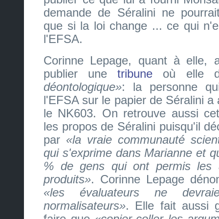
demande de Séralini ne pourrai
que si la loi change ... ce qui n
l'EFSA.
Corinne Lepage, quant à elle, 
publier une
tribune
où elle 
déontologique
: la personne qu
l'EFSA sur le papier de Séralini a 
le NK603. On retrouve aussi cet
les propos de Séralini puisqu'il dé
par
la vraie communauté scient
qui s'exprime dans Marianne et q
% de gens qui ont permis les a
produits
. Corinne Lepage dénon
les évaluateurs ne devra
normalisateurs
. Elle fait aussi
faire que
copier-coller les argu